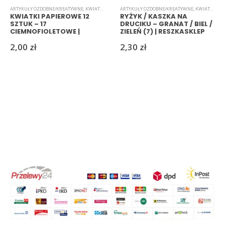
ARTYKUŁY OZDOBNE/KREATYWNE
,
KWIATKI
,
PAPIEROWE
ARTYKUŁY OZDOBNE/KREATYWNE
,
KWIATKI
,
RYŻ
KWIATKI PAPIEROWE 12
RYŻYK / KASZKA NA
SZTUK – 17
DRUCIKU – GRANAT / BIEL /
CIEMNOFIOLETOWE |
ZIELEŃ (7) | RESZKASKLEP
RESZKASKLEP
2,00
zł
2,30
zł