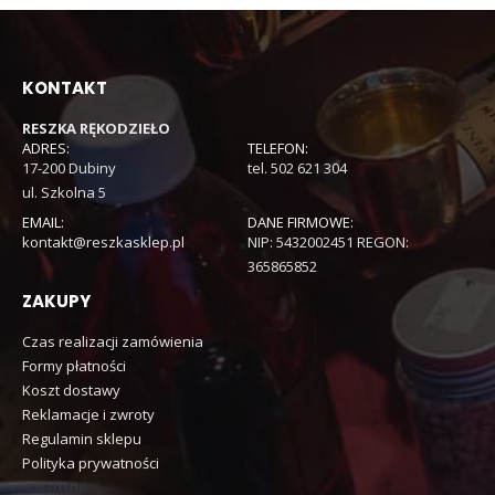
KONTAKT
RESZKA RĘKODZIEŁO
ADRES:
TELEFON:
17-200 Dubiny
tel. 502 621 304
ul. Szkolna 5
EMAIL:
DANE FIRMOWE:
kontakt@reszkasklep.pl
NIP: 5432002451 REGON:
365865852
ZAKUPY
Czas realizacji zamówienia
Formy płatności
Koszt dostawy
Reklamacje i zwroty
Regulamin sklepu
Polityka prywatności