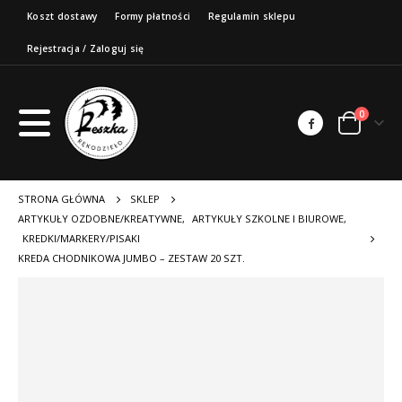
Koszt dostawy
Formy płatności
Regulamin sklepu
Rejestracja / Zaloguj się
0
STRONA GŁÓWNA
SKLEP
ARTYKUŁY OZDOBNE/KREATYWNE
,
ARTYKUŁY SZKOLNE I BIUROWE
,
KREDKI/MARKERY/PISAKI
KREDA CHODNIKOWA JUMBO – ZESTAW 20 SZT.