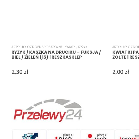
ARTYKUŁY OZDOBNE/KREATYWNE
,
KWIATKI
,
RYŻYK
ARTYKUŁY OZDO
RYŻYK / KASZKA NA DRUCIKU – FUKSJA /
KWIATKI PA
BIEL / ZIELEŃ (15) | RESZKASKLEP
ŻÓŁTE | RE
2,30
zł
2,00
zł