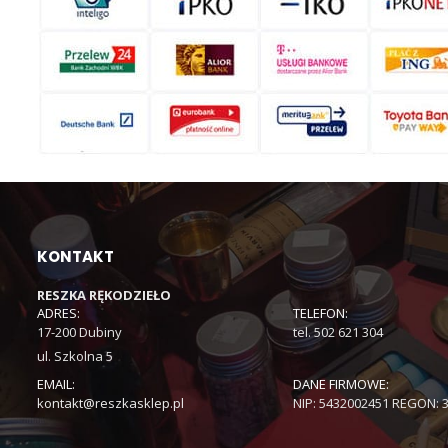
KONTAKT
RESZKA RĘKODZIEŁO
ADRES:
TELEFON:
17-200 Dubiny
tel. 502 621 304
ul. Szkolna 5
EMAIL:
DANE FIRMOWE:
kontakt@reszkasklep.pl
NIP: 5432002451 REGON: 