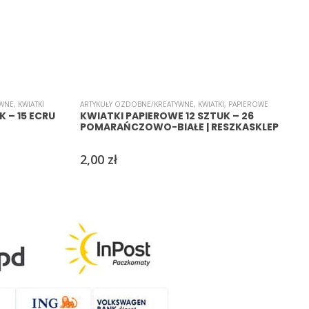
YWNE
,
KWIATKI
ARTYKUŁY OZDOBNE/KREATYWNE
,
KWIATKI
,
PAPIEROWE
A
 – 15 ECRU
KWIATKI PAPIEROWE 12 SZTUK – 26
POMARAŃCZOWO-BIAŁE | RESZKASKLEP
2,00
zł