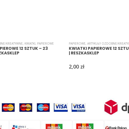
BNE/KREATYWNE
,
KWIATKI
,
PAPIEROWE
PAPIEROWE
,
ARTYKUŁY OZDOBNE/KREAT
PIEROWE 12 SZTUK – 23
KWIATKI PAPIEROWE 12 SZTUK
SZKASKLEP
| RESZKASKLEP
2,00
zł