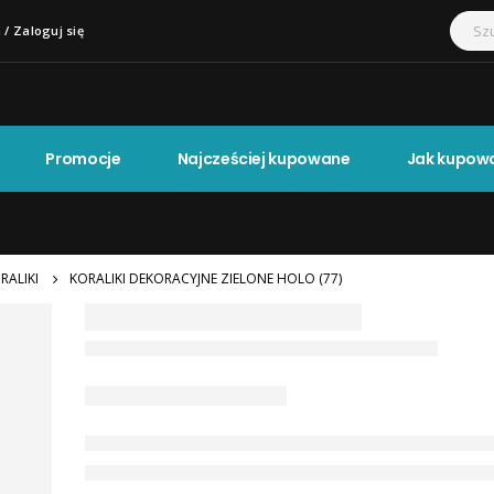
 / Zaloguj się
Promocje
Najcześciej kupowane
Jak kupow
RALIKI
KORALIKI DEKORACYJNE ZIELONE HOLO (77)