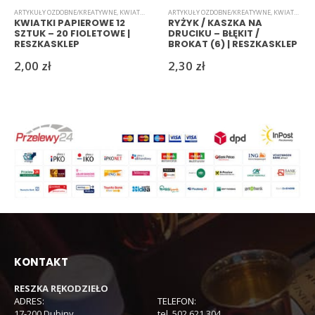
ARTYKUŁY OZDOBNE/KREATYWNE
,
KWIATKI
,
PAPIEROWE
ARTYKUŁY OZDOBNE/KREATYWNE
,
KWIATKI
,
RYŻ
KWIATKI PAPIEROWE 12
RYŻYK / KASZKA NA
SZTUK – 20 FIOLETOWE |
DRUCIKU – BŁĘKIT /
RESZKASKLEP
BROKAT (6) | RESZKASKLEP
2,00
zł
2,30
zł
KONTAKT
RESZKA RĘKODZIEŁO
ADRES:
TELEFON:
17-200 Dubiny
tel. 502 621 304