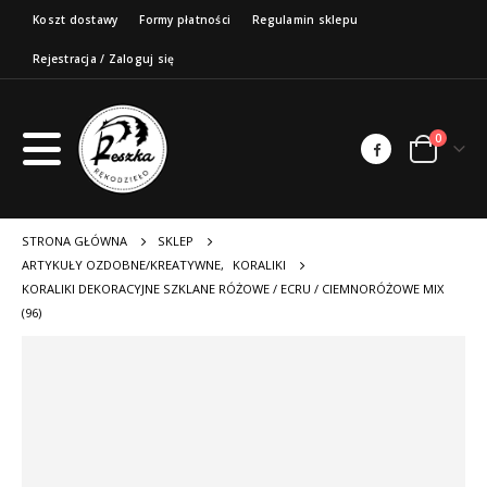
Koszt dostawy
Formy płatności
Regulamin sklepu
Rejestracja / Zaloguj się
0
STRONA GŁÓWNA
SKLEP
ARTYKUŁY OZDOBNE/KREATYWNE
,
KORALIKI
KORALIKI DEKORACYJNE SZKLANE RÓŻOWE / ECRU / CIEMNORÓŻOWE MIX
(96)