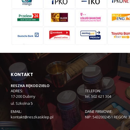
KONTAKT
RESZKA RĘKODZIEŁO
ADRES:
TELEFON:
17-200 Dubiny
tel. 502 621 304
ul. Szkolna 5
EMAIL:
DANE FIRMOWE:
kontakt@reszkasklep.pl
NIP: 5432002451 REGON: 