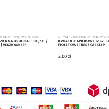
BNE/KREATYWNE
,
KWIATKI
,
RYŻYK
ARTYKUŁY OZDOBNE/KREATYWNE
,
KWIATKI
ZKA NA DRUCIKU – BŁĘKIT /
KWIATKI PAPIEROWE 12 SZTUK
 | RESZKASKLEP
FIOLETOWE | RESZKASKLEP
2,00
zł