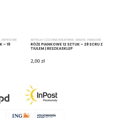
,
PAPIEROWE
ARTYKUŁY OZDOBNE/KREATYWNE
,
KWIATKI
,
PIANKOWE
A
 – 19
RÓŻE PIANKOWE 12 SZTUK – 28 ECRU Z
TIULEM | RESZKASKLEP
2,00
zł