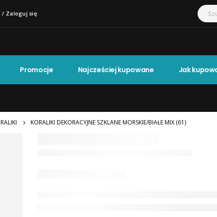
 / Zaloguj się
Promocje
Najcześciej kupowane
Jak kupow
RALIKI
KORALIKI DEKORACYJNE SZKLANE MORSKIE/BIAŁE MIX (61)