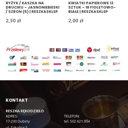
RYŻYK / KASZKA NA
KWIATKI PAPIEROWE 12
DRUCIKU – JASNONIEBIESKI
SZTUK – 18 FIOLETOWO-
/ SZRON (5) | RESZKASKLEP
BIAŁE | RESZKASKLEP
2,30
zł
2,00
zł
KONTAKT
RESZKA RĘKODZIEŁO
ADRES:
TELEFON:
17-200 Dubiny
tel. 502 621 304
ul. Szkolna 5