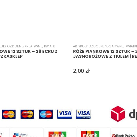
KUŁY OZDOBNE/KREATYWNE
,
KWIATKI
ARTYKUŁY OZDOBNE/KREATYWNE
,
KWIATKI
OWE 12 SZTUK – 28 ECRU Z
RÓŻE PIANKOWE 12 SZTUK – 
ESZKASKLEP
JASNORÓŻOWE Z TIULEM | R
2,00
zł