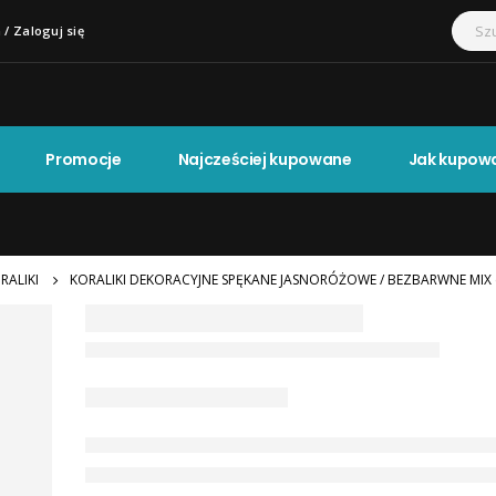
 / Zaloguj się
Promocje
Najcześciej kupowane
Jak kupow
RALIKI
KORALIKI DEKORACYJNE SPĘKANE JASNORÓŻOWE / BEZBARWNE MIX 