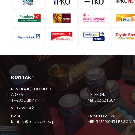
KONTAKT
RESZKA RĘKODZIEŁO
ADRES:
TELEFON:
17-200 Dubiny
tel. 502 621 304
ul. Szkolna 5
EMAIL:
DANE FIRMOWE:
kontakt@reszkasklep.pl
NIP: 5432002451 REGON: 