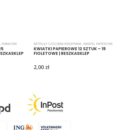
,
PIANKOWE
ARTYKUŁY OZDOBNE/KREATYWNE
,
KWIATKI
,
PAPIEROWE
R
25
KWIATKI PAPIEROWE 12 SZTUK – 19
ESZKASKLEP
FIOLETOWE | RESZKASKLEP
2,00
zł