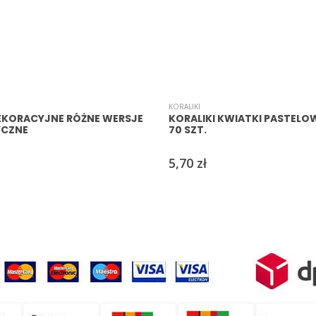
KORALIKI
DEKORACYJNE RÓŻNE WERSJE
KORALIKI KWIATKI PASTELOW
YCZNE
70 SZT.
5,70
zł