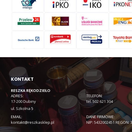
KONTAKT
RESZKA RĘKODZIEŁO
ADRES:
TELEFON:
17-200 Dubiny
tel. 502 621 304
ul. Szkolna 5
EMAIL:
DANE FIRMOWE:
kontakt@reszkasklep.pl
NIP: 5432002451 REGON: 