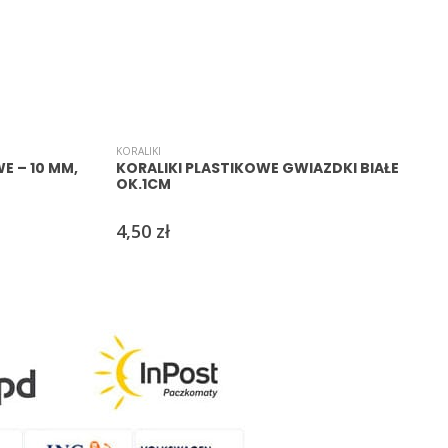
KORALIKI
A
E – 10 MM,
KORALIKI PLASTIKOWE GWIAZDKI BIAŁE
OK.1CM
4,50
zł