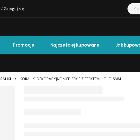
 / Zaloguj się
Promocje
Najcześciej kupowane
Jak kupow
RALIKI
KORALIKI DEKORACYJNE NIEBIESKIE Z EFEKTEM HOLO 6MM