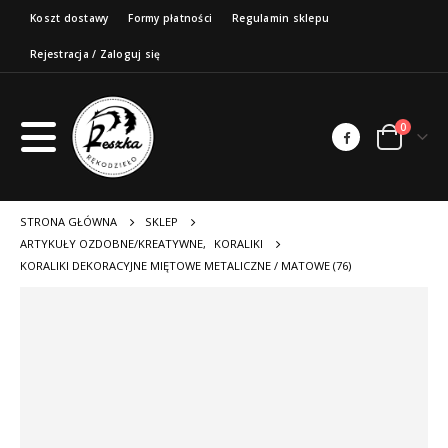
Koszt dostawy
Formy płatności
Regulamin sklepu
Rejestracja / Zaloguj się
0
STRONA GŁÓWNA
SKLEP
ARTYKUŁY OZDOBNE/KREATYWNE
,
KORALIKI
KORALIKI DEKORACYJNE MIĘTOWE METALICZNE / MATOWE (76)