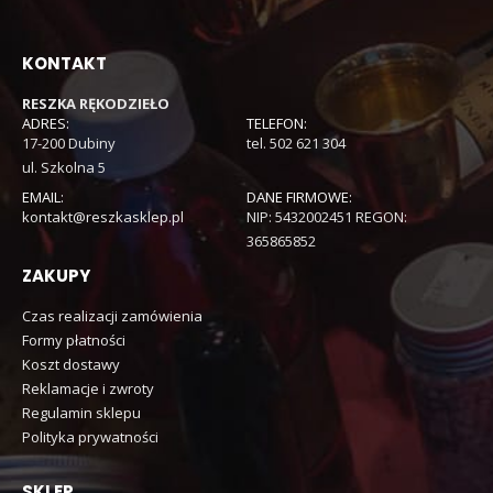
KONTAKT
RESZKA RĘKODZIEŁO
ADRES:
TELEFON:
17-200 Dubiny
tel. 502 621 304
ul. Szkolna 5
EMAIL:
DANE FIRMOWE:
kontakt@reszkasklep.pl
NIP: 5432002451 REGON:
365865852
ZAKUPY
Czas realizacji zamówienia
Formy płatności
Koszt dostawy
Reklamacje i zwroty
Regulamin sklepu
Polityka prywatności
SKLEP