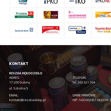
KONTAKT
RESZKA RĘKODZIEŁO
ADRES:
TELEFON:
17-200 Dubiny
tel. 502 621 304
ul. Szkolna 5
EMAIL:
DANE FIRMOWE:
kontakt@reszkasklep.pl
NIP: 5432002451 REGON: 