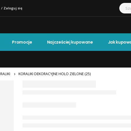
 / Zaloguj się
Promocje
Najcześciej kupowane
Jak kupow
RALIKI
KORALIKI DEKORACYJNE HOLO ZIELONE (25)