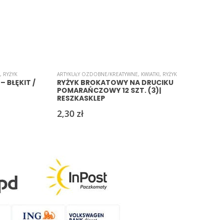
,
RYŻYK
ARTYKUŁY OZDOBNE/KREATYWNE
,
KWIATKI
,
RYŻYK
A
– BŁĘKIT /
RYŻYK BROKATOWY NA DRUCIKU
POMARAŃCZOWY 12 SZT. (3)|
RESZKASKLEP
2,30
zł