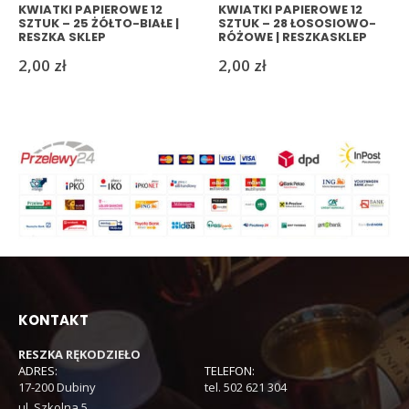
KWIATKI PAPIEROWE 12
KWIATKI PAPIEROWE 12
SZTUK – 25 ŻÓŁTO-BIAŁE |
SZTUK – 28 ŁOSOSIOWO-
RESZKA SKLEP
RÓŻOWE | RESZKASKLEP
2,00
zł
2,00
zł
KONTAKT
RESZKA RĘKODZIEŁO
ADRES:
TELEFON:
17-200 Dubiny
tel. 502 621 304
ul. Szkolna 5