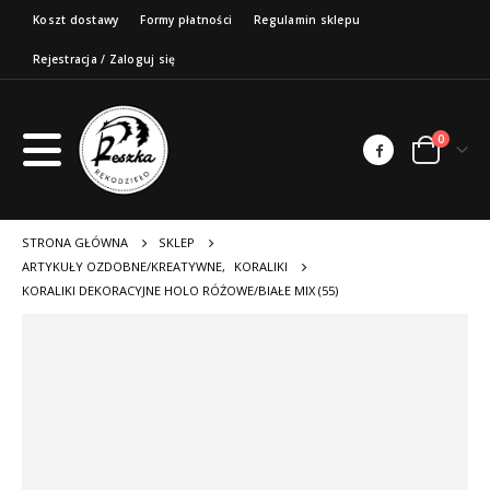
Koszt dostawy
Formy płatności
Regulamin sklepu
Rejestracja / Zaloguj się
0
STRONA GŁÓWNA
SKLEP
ARTYKUŁY OZDOBNE/KREATYWNE
,
KORALIKI
KORALIKI DEKORACYJNE HOLO RÓŻOWE/BIAŁE MIX (55)