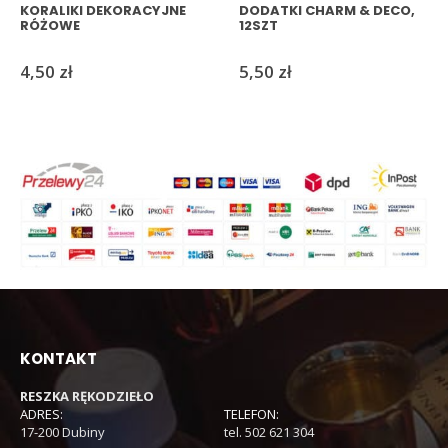
KORALIKI DEKORACYJNE
DODATKI CHARM & DECO,
RÓŻOWE
12SZT
4,50
zł
5,50
zł
KONTAKT
RESZKA RĘKODZIEŁO
ADRES:
TELEFON:
17-200 Dubiny
tel. 502 621 304