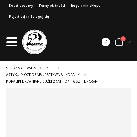
Koszt dostawy
Formy płatności
Regulamin sklepu
Rejestracja / Zaloguj się
0
STRONA GŁÓWNA
SKLEP
ARTYKUŁY OZDOBNE/KREATYWNE
,
KORALIKI
KORALIKI DREWNIANE BUŹKI 2 CM – OK. 16 SZT. DPCRAFT