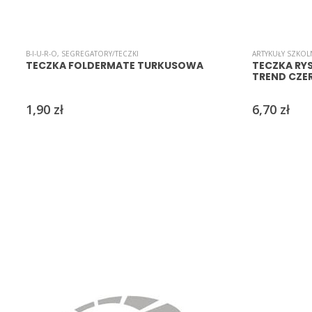
B-I-U-R-O
,
SEGREGATORY/TECZKI
ARTYKUŁY SZKOL
TECZKA FOLDERMATE TURKUSOWA
TECZKA RY
TREND CZE
1,90
zł
6,70
zł