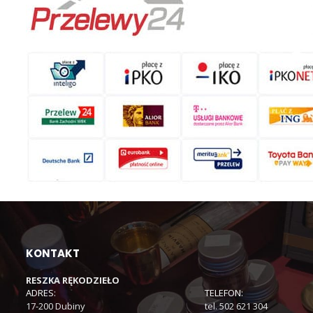
KONTAKT
RESZKA RĘKODZIEŁO
ADRES:
TELEFON:
17-200 Dubiny
tel. 502 621 304