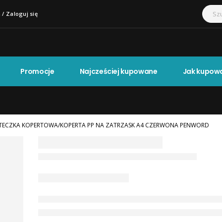
 / Zaloguj się
Promocje
Najcześciej kupowane
Jak kupow
TECZKA KOPERTOWA/KOPERTA PP NA ZATRZASK A4 CZERWONA PENWORD