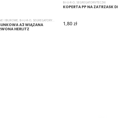
B-I-U-R-O
,
SEGREGATORY/TECZKI
KOPERTA PP NA ZATRZASK DL
NE I BIUROWE
,
B-I-U-R-O
,
SEGREGATORY/TECZKI
1,80
zł
SUNKOWA A3 WIĄZANA
RWONA HERLITZ