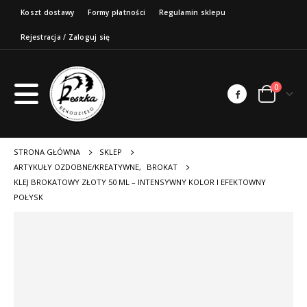
Koszt dostawy
Formy płatności
Regulamin sklepu
Rejestracja / Zaloguj się
0
STRONA GŁÓWNA
SKLEP
ARTYKUŁY OZDOBNE/KREATYWNE
,
BROKAT
KLEJ BROKATOWY ZŁOTY 50 ML – INTENSYWNY KOLOR I EFEKTOWNY
POŁYSK