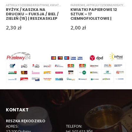
ARTYKUŁY OZDOBNE/KREATYWNE
,
KWIATKI
,
RYŻYK
PAPIEROWE
,
ARTYKUŁY OZDOBNE/KREATYWNE
,
RYŻYK / KASZKA NA
KWIATKI PAPIEROWE 12
DRUCIKU – FUKSJA / BIEL /
SZTUK – 17
ZIELEŃ (15) | RESZKASKLEP
CIEMNOFIOLETOWE |
RESZKASKLEP
2,30
zł
2,00
zł
KONTAKT
RESZKA RĘKODZIEŁO
ADRES:
TELEFON:
17-200 Dubiny
tel. 502 621 304