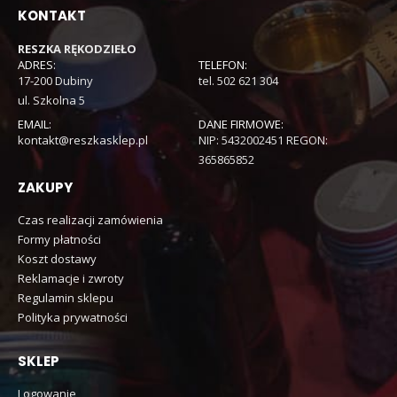
KONTAKT
RESZKA RĘKODZIEŁO
ADRES:
TELEFON:
17-200 Dubiny
tel. 502 621 304
ul. Szkolna 5
EMAIL:
DANE FIRMOWE:
kontakt@reszkasklep.pl
NIP: 5432002451 REGON:
365865852
ZAKUPY
Czas realizacji zamówienia
Formy płatności
Koszt dostawy
Reklamacje i zwroty
Regulamin sklepu
Polityka prywatności
SKLEP
Logowanie