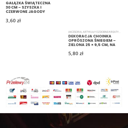
GAŁĄZKA ŚWIĄTECZNA
30 CM – SZYSZKA I
CZERWONE JAGODY
(YC35-01)
3,60
zł
AKCESORIA
,
ARTYKUŁY OZDOBNE/KREATYWNE
,
B
DEKORACJA CHOINKA
OPRÓSZONA ŚNIEGIEM –
ZIELONA 25 × 9,5 CM, NA
DRUCIKU | RESZKASKLEP
5,80
zł