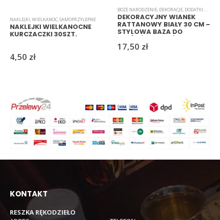
BOŻE NARODZENIE
,
DEKORACJE
,
DODATKI DO STROIKÓW
DEKORACYJNY WIANEK
NAKLEJKI
,
WIELKANOC
,
SAMOPRZYLEPNE
RATTANOWY BIAŁY 30 CM –
NAKLEJKI WIELKANOCNE
STYLOWA BAZA DO
KURCZACZKI 30SZT.
WIEŃCÓW I OZDÓB
17,50
zł
4,50
zł
KONTAKT
RESZKA RĘKODZIEŁO