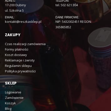
ADRES:
TELEFON:
17-200 Dubiny
tel. 502 621 304
ul. Szkolna 5
EMAIL:
DANE FIRMOWE:
kontakt@reszkasklep.pl
NIP: 5432002451 REGON:
365865852
ZAKUPY
Czas realizacji zamówienia
Formy płatności
Koszt dostawy
Reklamacje i zwroty
Regulamin sklepu
Polityka prywatności
SKLEP
Logowanie
Zamówienie
Koszyk
Blog