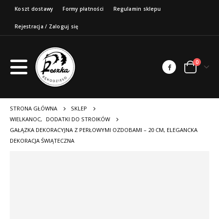
Koszt dostawy
Formy płatności
Regulamin sklepu
Rejestracja / Zaloguj się
0
STRONA GŁÓWNA
SKLEP
WIELKANOC
,
DODATKI DO STROIKÓW
GAŁĄZKA DEKORACYJNA Z PERŁOWYMI OZDOBAMI – 20 CM, ELEGANCKA
DEKORACJA ŚWIĄTECZNA