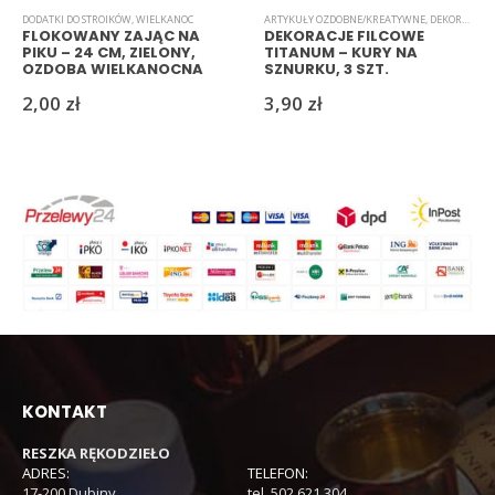
DODATKI DO STROIKÓW
,
WIELKANOC
ARTYKUŁY OZDOBNE/KREATYWNE
,
DEKORACJE MATERIAŁOWE
FLOKOWANY ZAJĄC NA
DEKORACJE FILCOWE
PIKU – 24 CM, ZIELONY,
TITANUM – KURY NA
OZDOBA WIELKANOCNA
SZNURKU, 3 SZT.
2,00
zł
3,90
zł
KONTAKT
RESZKA RĘKODZIEŁO
ADRES:
TELEFON:
17-200 Dubiny
tel. 502 621 304