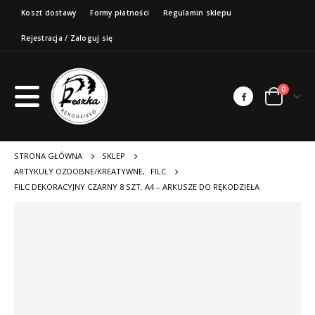
Koszt dostawy
Formy płatności
Regulamin sklepu
Rejestracja / Zaloguj się
0
STRONA GŁÓWNA
SKLEP
ARTYKUŁY OZDOBNE/KREATYWNE
,
FILC
FILC DEKORACYJNY CZARNY 8 SZT. A4 – ARKUSZE DO RĘKODZIEŁA