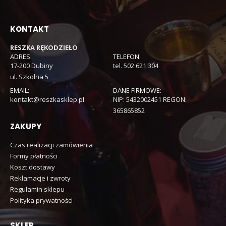
KONTAKT
RESZKA RĘKODZIEŁO
ADRES:
TELEFON:
17-200 Dubiny
tel. 502 621 304
ul. Szkolna 5
EMAIL:
DANE FIRMOWE:
kontakt@reszkasklep.pl
NIP: 5432002451 REGON:
365865852
ZAKUPY
Czas realizacji zamówienia
Formy płatności
Koszt dostawy
Reklamacje i zwroty
Regulamin sklepu
Polityka prywatności
SKLEP