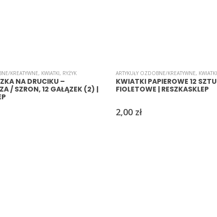
BNE/KREATYWNE
,
KWIATKI
,
RYŻYK
ARTYKUŁY OZDOBNE/KREATYWNE
,
KWIATKI
SZKA NA DRUCIKU –
KWIATKI PAPIEROWE 12 SZTUK
 / SZRON, 12 GAŁĄZEK (2) |
FIOLETOWE | RESZKASKLEP
EP
2,00
zł