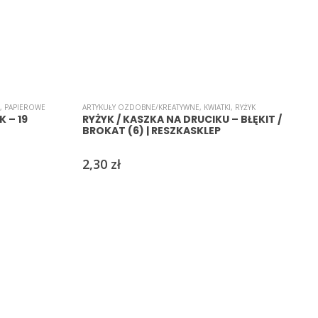
,
PAPIEROWE
ARTYKUŁY OZDOBNE/KREATYWNE
,
KWIATKI
,
RYŻYK
A
 – 19
RYŻYK / KASZKA NA DRUCIKU – BŁĘKIT /
BROKAT (6) | RESZKASKLEP
2,30
zł