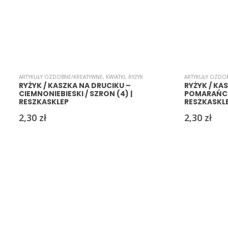
ARTYKUŁY OZDOBNE/KREATYWNE
,
KWIATKI
,
RYŻYK
ARTYKUŁY OZDO
RYŻYK / KASZKA NA DRUCIKU –
RYŻYK / KA
CIEMNONIEBIESKI / SZRON (4) |
POMARAŃCZA
RESZKASKLEP
RESZKASKL
2,30
zł
2,30
zł