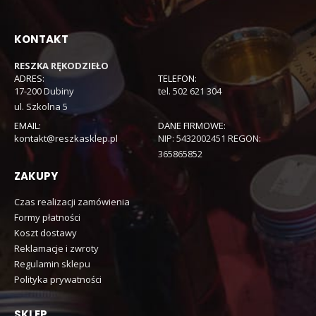
KONTAKT
RESZKA RĘKODZIEŁO
ADRES:
TELEFON:
17-200 Dubiny
tel. 502 621 304
ul. Szkolna 5
EMAIL:
DANE FIRMOWE:
kontakt@reszkasklep.pl
NIP: 5432002451 REGON:
365865852
ZAKUPY
Czas realizacji zamówienia
Formy płatności
Koszt dostawy
Reklamacje i zwroty
Regulamin sklepu
Polityka prywatności
SKLEP