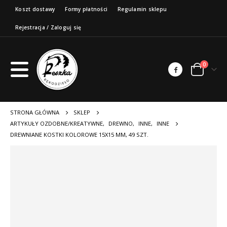
Koszt dostawy
Formy płatności
Regulamin sklepu
Rejestracja / Zaloguj się
0
STRONA GŁÓWNA
SKLEP
ARTYKUŁY OZDOBNE/KREATYWNE
,
DREWNO
,
INNE
,
INNE
DREWNIANE KOSTKI KOLOROWE 15X15 MM, 49 SZT.