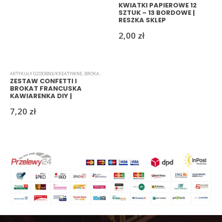
KWIATKI PAPIEROWE 12
SZTUK – 13 BORDOWE |
RESZKA SKLEP
2,00
zł
ARTYKUŁY OZDOBNE/KREATYWNE
,
BROKAT
,
CONFETTI
ZESTAW CONFETTI I
BROKAT FRANCUSKA
KAWIARENKA DIY |
RESZKASKLEP
7,20
zł