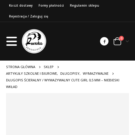
Koszt dostawy
Formy płatności
Regulamin sklepu
Rejestracja / Zaloguj się
0
STRONA GŁÓWNA
SKLEP
ARTYKUŁY SZKOLNE I BIUROWE
,
DŁUGOPISY
,
WYMAZYWALNE
DŁUGOPIS ŚCIERALNY / WYMAZYWALNY CUTE GIRL 0,5 MM – NIEBIESKI
WKŁAD