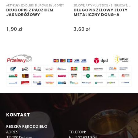
ARTYKUŁY SZKOLNE I BIUROWE
,
DŁUGOPISY
ŻELOWE
,
ARTYKUŁY SZKOLNE I BIUROWE
,
DŁUGO
DŁUGOPIS Z PĄCZKIEM
DŁUGOPIS ŻELOWY ZŁOTY
JASNORÓŻOWY
METALICZNY DONG-A
1,90
zł
3,60
zł
KONTAKT
RESZKA RĘKODZIEŁO
ADRES:
TELEFON:
17-200 Dubiny
tel. 502 621 304