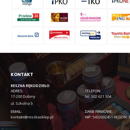
KONTAKT
RESZKA RĘKODZIEŁO
ADRES:
TELEFON:
17-200 Dubiny
tel. 502 621 304
ul. Szkolna 5
EMAIL:
DANE FIRMOWE:
kontakt@reszkasklep.pl
NIP: 5432002451 REGON: 