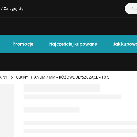
 / Zaloguj się
Promocje
Najcześciej kupowane
Jak kupow
KINY
CEKINY TITANUM 7 MM – RÓŻOWE BŁYSZCZĄCE – 10 G