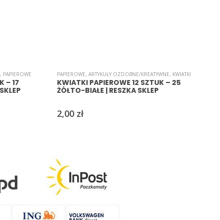
,
PAPIEROWE
PAPIEROWE
,
ARTYKUŁY OZDOBNE/KREATYWNE
,
KWIATKI
A
 – 17
KWIATKI PAPIEROWE 12 SZTUK – 25
SKLEP
ŻÓŁTO-BIAŁE | RESZKA SKLEP
2,00
zł