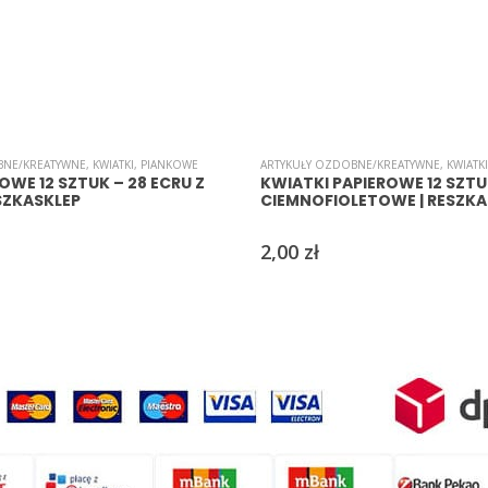
BNE/KREATYWNE
,
KWIATKI
,
PIANKOWE
ARTYKUŁY OZDOBNE/KREATYWNE
,
KWIATKI
OWE 12 SZTUK – 28 ECRU Z
KWIATKI PAPIEROWE 12 SZTUK
ESZKASKLEP
CIEMNOFIOLETOWE | RESZKA
2,00
zł