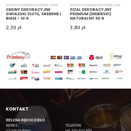
ARTYKUŁY OZDOBNE/KREATYWNE
,
CEKINY
ARTYKUŁY OZDOBNE/KREATYWNE
,
SIZAL
CEKINY DEKORACYJNE
SIZAL DEKORACYJNY
GWIAZDKI ZŁOTE, SREBRNE I
PREMIUM (NIEBIESKI)
BIAŁE – 10 G
NATURALNY 30 G
2,30
zł
3,80
zł
KONTAKT
RESZKA RĘKODZIEŁO
ADRES:
TELEFON:
17-200 Dubiny
tel. 502 621 304