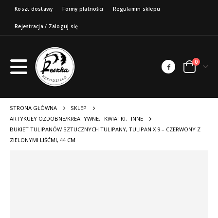
Koszt dostawy
Formy płatności
Regulamin sklepu
Rejestracja / Zaloguj się
0
STRONA GŁÓWNA
SKLEP
ARTYKUŁY OZDOBNE/KREATYWNE
,
KWIATKI
,
INNE
BUKIET TULIPANÓW SZTUCZNYCH TULIPANY, TULIPAN X 9 – CZERWONY Z
ZIELONYMI LIŚĆMI, 44 CM