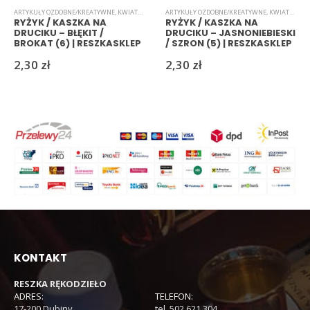
ARTYKUŁY OZDOBNE/KREATYWNE
,
KWIATKI
,
RYŻYK
ARTYKUŁY OZDOBNE/KREATYWNE
,
KWIATKI
,
RYŻ
RYŻYK / KASZKA NA
RYŻYK / KASZKA NA
DRUCIKU – BŁĘKIT /
DRUCIKU – JASNONIEBIESKI
BROKAT (6) | RESZKASKLEP
/ SZRON (5) | RESZKASKLEP
2,30
zł
2,30
zł
KONTAKT
RESZKA RĘKODZIEŁO
ADRES:
TELEFON:
17-200 Dubiny
tel. 502 621 304