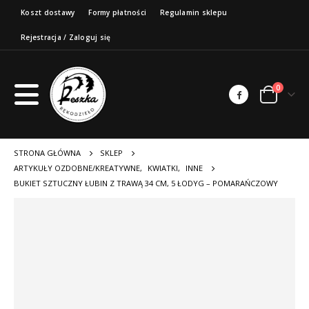
Koszt dostawy
Formy płatności
Regulamin sklepu
Rejestracja / Zaloguj się
0
STRONA GŁÓWNA
SKLEP
ARTYKUŁY OZDOBNE/KREATYWNE
,
KWIATKI
,
INNE
BUKIET SZTUCZNY ŁUBIN Z TRAWĄ 34 CM, 5 ŁODYG – POMARAŃCZOWY