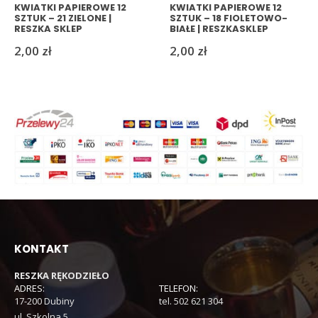
KWIATKI PAPIEROWE 12
KWIATKI PAPIEROWE 12
SZTUK – 21 ZIELONE |
SZTUK – 18 FIOLETOWO-
RESZKA SKLEP
BIAŁE | RESZKASKLEP
2,00
zł
2,00
zł
KONTAKT
RESZKA RĘKODZIEŁO
ADRES:
TELEFON:
17-200 Dubiny
tel. 502 621 304
ul. Szkolna 5