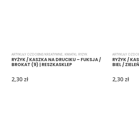
ARTYKUŁY OZDOBNE/KREATYWNE
,
KWIATKI
,
RYŻYK
ARTYKUŁY OZDO
RYŻYK / KASZKA NA DRUCIKU – FUKSJA /
RYŻYK / KA
BROKAT (9) | RESZKASKLEP
BIEL / ZIELE
2,30
zł
2,30
zł