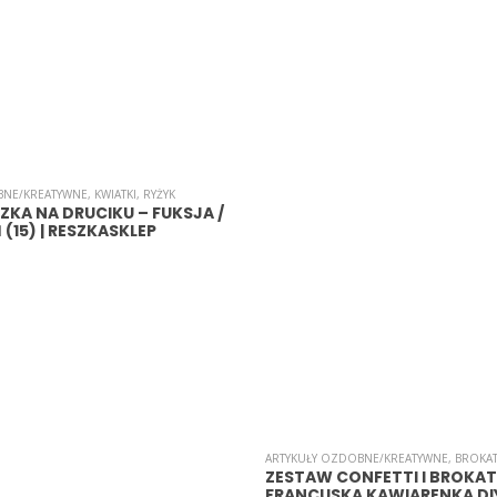
BNE/KREATYWNE
,
KWIATKI
,
RYŻYK
SZKA NA DRUCIKU – FUKSJA /
Ń (15) | RESZKASKLEP
ARTYKUŁY OZDOBNE/KREATYWNE
,
BROKA
ZESTAW CONFETTI I BROKAT
FRANCUSKA KAWIARENKA DIY