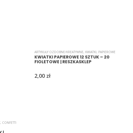
ARTYKUŁY OZDOBNE/KREATYWNE
,
KWIATKI
,
PAPIEROWE
A
KWIATKI PAPIEROWE 12 SZTUK – 20
FIOLETOWE | RESZKASKLEP
2,00
zł
T
,
CONFETTI
 |