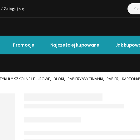
 / Zaloguj się
Promocje
Najcześciej kupowane
Jak kupow
TYKUŁY SZKOLNE I BIUROWE
,
BLOKI
,
PAPIERY/WYCINANKI
,
PAPIER
,
KARTON/