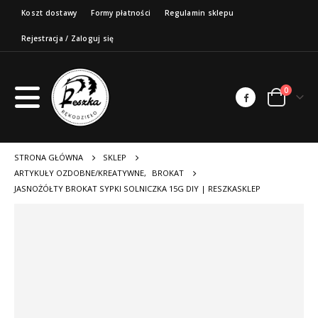
Koszt dostawy
Formy płatności
Regulamin sklepu
Rejestracja / Zaloguj się
0
STRONA GŁÓWNA
SKLEP
ARTYKUŁY OZDOBNE/KREATYWNE
,
BROKAT
JASNOŻÓŁTY BROKAT SYPKI SOLNICZKA 15G DIY | RESZKASKLEP