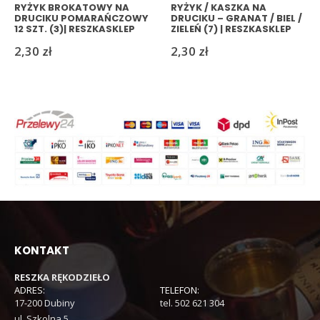
RYŻYK BROKATOWY NA
RYŻYK / KASZKA NA
DRUCIKU POMARAŃCZOWY
DRUCIKU – GRANAT / BIEL /
12 SZT. (3)| RESZKASKLEP
ZIELEŃ (7) | RESZKASKLEP
2,30
zł
2,30
zł
KONTAKT
RESZKA RĘKODZIEŁO
ADRES:
TELEFON:
17-200 Dubiny
tel. 502 621 304
ul. Szkolna 5