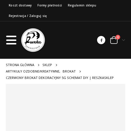
Koszt dostawy
Formy płatności
Regulamin sklepu
Rejestracja / Zaloguj się
0
STRONA GŁÓWNA
SKLEP
ARTYKUŁY OZDOBNE/KREATYWNE
,
BROKAT
CZERWONY BROKAT DEKORACYJNY 5G SCHEMAT DIY | RESZKASKLEP