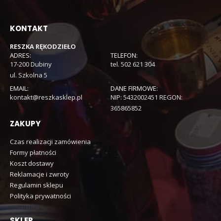
KONTAKT
RESZKA RĘKODZIEŁO
ADRES:
TELEFON:
17-200 Dubiny
tel. 502 621 304
ul. Szkolna 5
EMAIL:
DANE FIRMOWE:
kontakt@reszkasklep.pl
NIP: 5432002451 REGON:
365865852
ZAKUPY
Czas realizacji zamówienia
Formy płatności
Koszt dostawy
Reklamacje i zwroty
Regulamin sklepu
Polityka prywatności
SKLEP