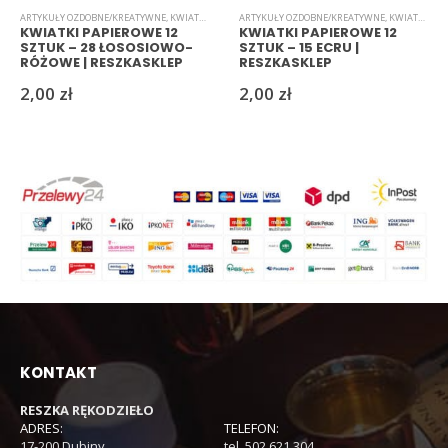
ARTYKUŁY OZDOBNE/KREATYWNE
,
KWIATKI
,
PAPIEROWE
ARTYKUŁY OZDOBNE/KREATYWNE
,
KWIATKI
,
PAP
KWIATKI PAPIEROWE 12
KWIATKI PAPIEROWE 12
SZTUK – 28 ŁOSOSIOWO-
SZTUK – 15 ECRU |
RÓŻOWE | RESZKASKLEP
RESZKASKLEP
2,00
zł
2,00
zł
KONTAKT
RESZKA RĘKODZIEŁO
ADRES:
TELEFON:
17-200 Dubiny
tel. 502 621 304