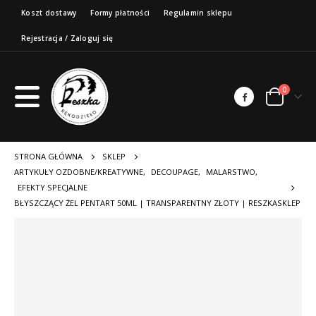
Koszt dostawy
Formy płatności
Regulamin sklepu
Rejestracja / Zaloguj się
0
STRONA GŁÓWNA
SKLEP
ARTYKUŁY OZDOBNE/KREATYWNE
,
DECOUPAGE
,
MALARSTWO
,
EFEKTY SPECJALNE
BŁYSZCZĄCY ŻEL PENTART 50ML | TRANSPARENTNY ZŁOTY | RESZKASKLEP