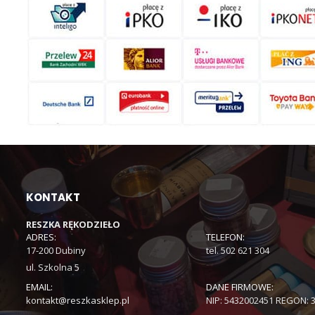
KONTAKT
RESZKA RĘKODZIEŁO
ADRES:
TELEFON:
17-200 Dubiny
tel. 502 621 304
ul. Szkolna 5
EMAIL:
DANE FIRMOWE:
kontakt@reszkasklep.pl
NIP: 5432002451 REGON: 