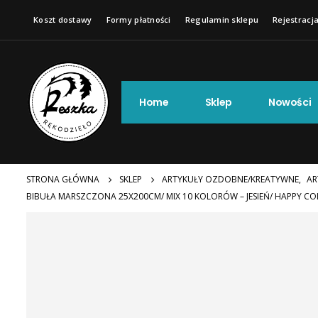
Koszt dostawy
Formy płatności
Regulamin sklepu
Rejestracja
Home
Sklep
Nowości
STRONA GŁÓWNA
SKLEP
ARTYKUŁY OZDOBNE/KREATYWNE
,
AR
BIBUŁA MARSZCZONA 25X200CM/ MIX 10 KOLORÓW – JESIEŃ/ HAPPY C