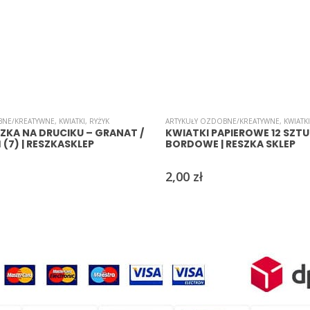
BNE/KREATYWNE
,
KWIATKI
,
RYŻYK
ARTYKUŁY OZDOBNE/KREATYWNE
,
KWIATKI
SZKA NA DRUCIKU – GRANAT /
KWIATKI PAPIEROWE 12 SZTUK
Ń (7) | RESZKASKLEP
BORDOWE | RESZKA SKLEP
2,00
zł