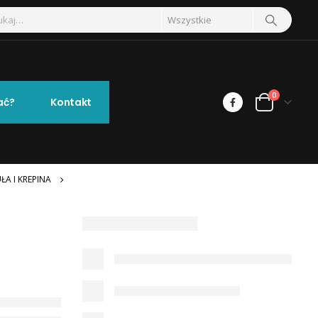
0
ać?
Kontakt
ŁA I KREPINA