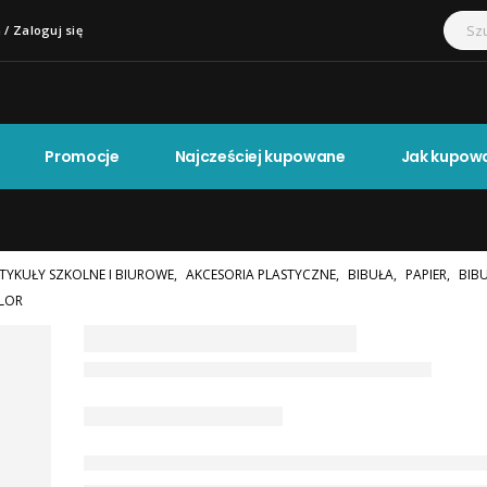
 / Zaloguj się
Promocje
Najcześciej kupowane
Jak kupow
TYKUŁY SZKOLNE I BIUROWE
,
AKCESORIA PLASTYCZNE
,
BIBUŁA
,
PAPIER
,
BIBU
OLOR