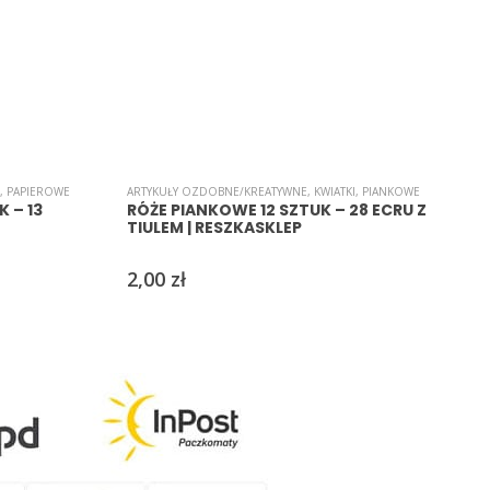
,
PAPIEROWE
ARTYKUŁY OZDOBNE/KREATYWNE
,
KWIATKI
,
PIANKOWE
A
 – 13
RÓŻE PIANKOWE 12 SZTUK – 28 ECRU Z
TIULEM | RESZKASKLEP
2,00
zł