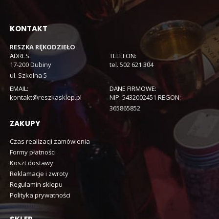
KONTAKT
RESZKA RĘKODZIEŁO
ADRES:
TELEFON:
17-200 Dubiny
tel. 502 621 304
ul. Szkolna 5
EMAIL:
DANE FIRMOWE:
kontakt@reszkasklep.pl
NIP: 5432002451 REGON:
365865852
ZAKUPY
Czas realizacji zamówienia
Formy płatności
Koszt dostawy
Reklamacje i zwroty
Regulamin sklepu
Polityka prywatności