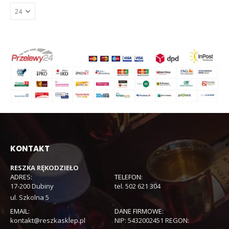
KONTAKT
RESZKA RĘKODZIEŁO
ADRES:
TELEFON:
17-200 Dubiny
tel. 502 621 304
ul. Szkolna 5
EMAIL:
DANE FIRMOWE:
kontakt@reszkasklep.pl
NIP: 5432002451 REGON: