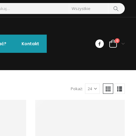
0
ać?
Kontakt
Pokaż: