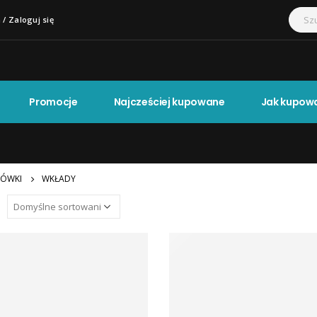
 / Zaloguj się
Promocje
Najcześciej kupowane
Jak kupow
ÓWKI
WKŁADY