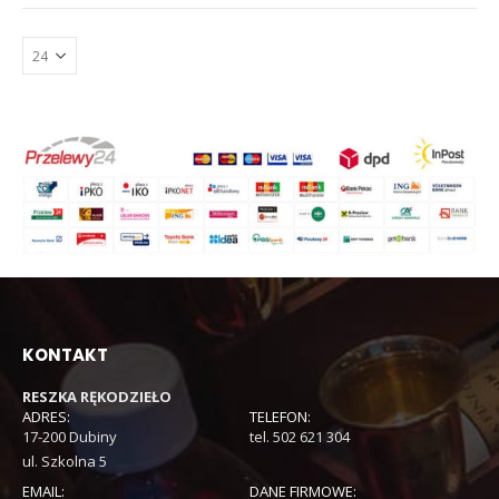
KONTAKT
RESZKA RĘKODZIEŁO
ADRES:
TELEFON:
17-200 Dubiny
tel. 502 621 304
ul. Szkolna 5
EMAIL:
DANE FIRMOWE: