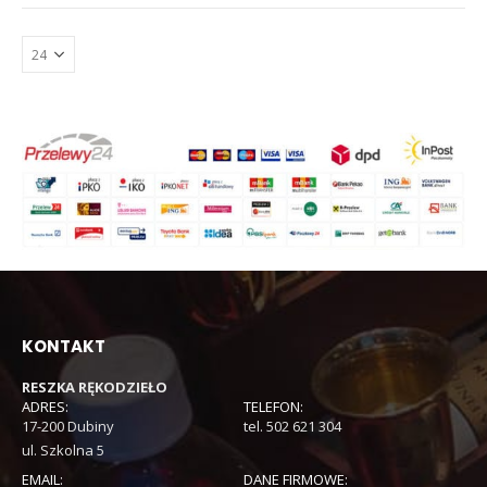
KONTAKT
RESZKA RĘKODZIEŁO
ADRES:
TELEFON:
17-200 Dubiny
tel. 502 621 304
ul. Szkolna 5
EMAIL:
DANE FIRMOWE: