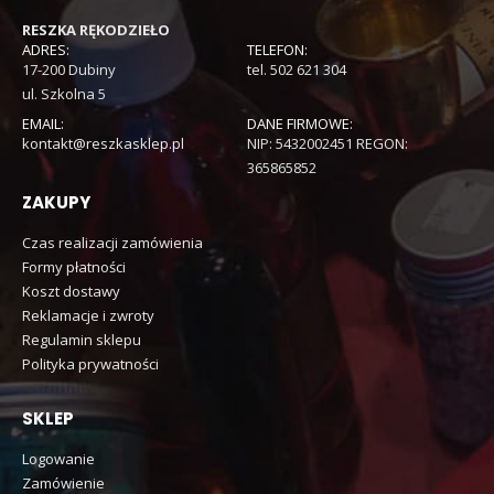
RESZKA RĘKODZIEŁO
ADRES:
TELEFON:
17-200 Dubiny
tel. 502 621 304
ul. Szkolna 5
EMAIL:
DANE FIRMOWE:
kontakt@reszkasklep.pl
NIP: 5432002451 REGON:
365865852
ZAKUPY
Czas realizacji zamówienia
Formy płatności
Koszt dostawy
Reklamacje i zwroty
Regulamin sklepu
Polityka prywatności
SKLEP
Logowanie
Zamówienie